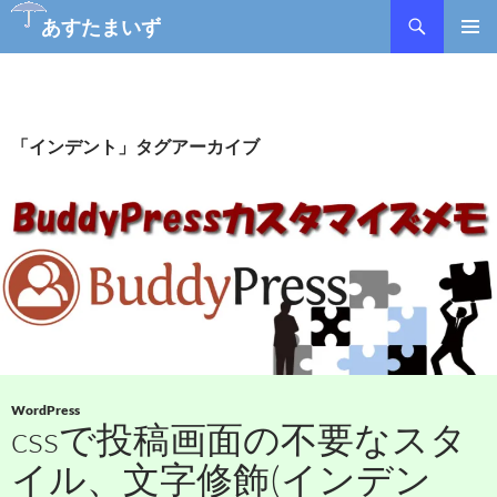
検
あすたまいず
索
コ
メインメ
ン
ニュー
テ
ン
ツ
「インデント」タグアーカイブ
へ
ス
キ
ッ
プ
WordPress
cssで投稿画面の不要なスタ
イル、文字修飾(インデン