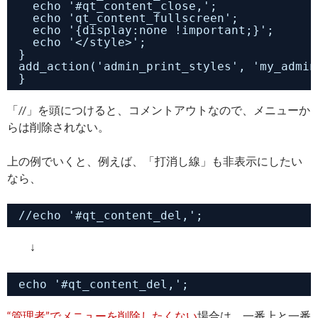
echo '#qt_content_close,';
echo 'qt_content_fullscreen';
echo '{display:none !important;}';
echo '</style>';
}
add_action('admin_print_styles', 'my_admin
}
「//」を頭につけると、コメントアウトなので、メニューか
らは削除されない。
上の例でいくと、例えば、「打消し線」も非表示にしたい
なら、
//echo '#qt_content_del,';
↓
echo '#qt_content_del,';
“管理者”でメニューを削除したくない
場合は、一番上と一番