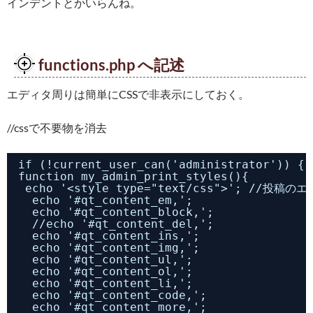
インデントとかいらんね。
functions.php へ記述
エディタ周りは簡単にCSSで非表示にしておく。
//cssで不要物を消去
if (!current_user_can('administrator')) {
function my_admin_print_styles(){
echo '<style type="text/css">'; //投
echo '#qt_content_em,';
echo '#qt_content_block,';
//echo '#qt_content_del,';
echo '#qt_content_ins,';
echo '#qt_content_img,';
echo '#qt_content_ul,';
echo '#qt_content_ol,';
echo '#qt_content_li,';
echo '#qt_content_code,';
echo '#qt_content_more,';