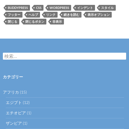
BUDDYPRESS
CSS
WORDPRESS
インデント
スタイル
フッター
ヘルプ
リンク
続きを読む
表示オプション
閉じる
閉じるボタン
非表示
検
索:
カテゴリー
アフリカ
(15)
エジプト
(12)
エチオピア
(1)
ザンビア
(1)