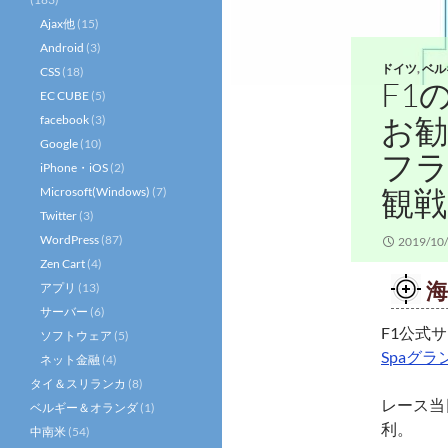
Ajax他
(15)
Android
(3)
ドイツ
,
ベル
CSS
(18)
F1
EC CUBE
(5)
お
facebook
(3)
Google
(10)
フ
iPhone・iOS
(2)
観
Microsoft(Windows)
(7)
Twitter
(3)
WordPress
(87)
2019/10
Zen Cart
(4)
海
アプリ
(13)
サーバー
(6)
F1公式
ソフトウェア
(5)
Spaグ
ネット金融
(4)
タイ＆スリランカ
(8)
レース当
ベルギー＆オランダ
(1)
利。
中南米
(54)