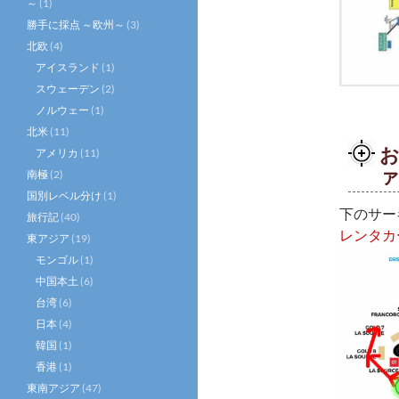
～
(1)
勝手に採点 ～欧州～
(3)
北欧
(4)
アイスランド
(1)
スウェーデン
(2)
ノルウェー
(1)
北米
(11)
アメリカ
(11)
ァ
南極
(2)
国別レベル分け
(1)
下のサー
旅行記
(40)
レンタカ
東アジア
(19)
モンゴル
(1)
中国本土
(6)
台湾
(6)
日本
(4)
韓国
(1)
香港
(1)
東南アジア
(47)