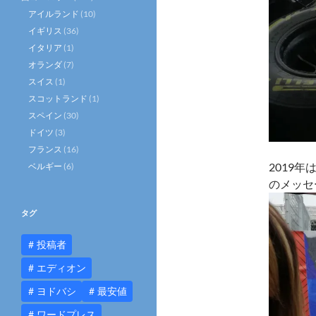
アイルランド
(10)
イギリス
(36)
イタリア
(1)
オランダ
(7)
スイス
(1)
スコットランド
(1)
スペイン
(30)
ドイツ
(3)
フランス
(16)
2019
ベルギー
(6)
のメッセ
タグ
投稿者
エディオン
ヨドバシ
最安値
ワードプレス