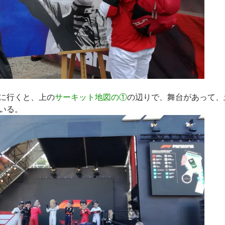
に行くと、上の
サーキット地図の①
の辺りで、舞台があって、
いる。