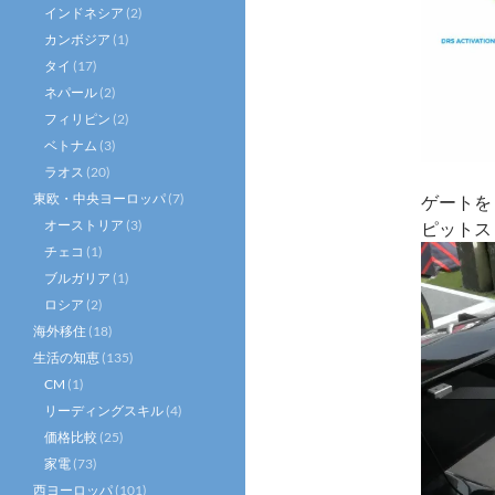
インドネシア
(2)
カンボジア
(1)
タイ
(17)
ネパール
(2)
フィリピン
(2)
ベトナム
(3)
ラオス
(20)
東欧・中央ヨーロッパ
(7)
ゲートを
オーストリア
(3)
ピットス
チェコ
(1)
ブルガリア
(1)
ロシア
(2)
海外移住
(18)
生活の知恵
(135)
CM
(1)
リーディングスキル
(4)
価格比較
(25)
家電
(73)
西ヨーロッパ
(101)