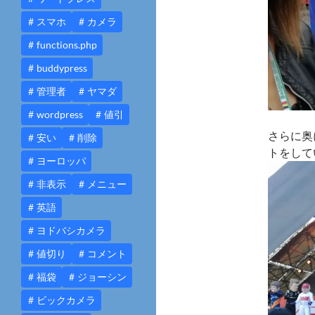
スマホ
カメラ
functions.php
buddypress
管理者
ヤマダ
wordpress
値引
さらに奥
安い
削除
トをして
ヨーロッパ
非表示
メニュー
英語
ヨドバシカメラ
値切り
コメント
福袋
ジョーシン
ビックカメラ