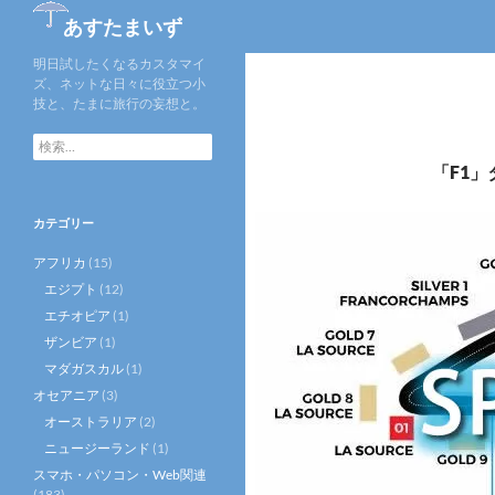
検
あすたまいず
索
明日試したくなるカスタマイ
ズ、ネットな日々に役立つ小
技と、たまに旅行の妄想と。
検
索:
「F1
カテゴリー
アフリカ
(15)
エジプト
(12)
エチオピア
(1)
ザンビア
(1)
マダガスカル
(1)
オセアニア
(3)
オーストラリア
(2)
ニュージーランド
(1)
スマホ・パソコン・Web関連
(183)