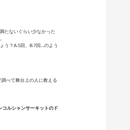
に満たないぐらい少なかった
る。
？A.5回、B.7回…のよう
で調べて舞台上の人に教える
ンコルシャンサーキットのド