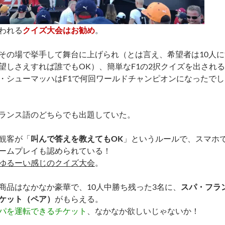
われる
クイズ大会はお勧め
。
その場で挙手して舞台に上げられ（とは言え、希望者は10人
望しさえすれば誰でもOK）、簡単なF1の2択クイズを出され
・シューマッハはF1で何回ワールドチャンピオンになったでしょう
ランス語のどちらでも出題していた。
観客が「
叫んで答えを教えてもOK
」というルールで、スマホ
ームプレイも認められている！
ゆるーい感じのクイズ大会
。
商品はなかなか豪華で、10人中勝ち残った3名に、
スパ・フラ
ケット（ペア）
がもらえる。
パを運転できるチケット
、なかなか欲しいじゃないか！