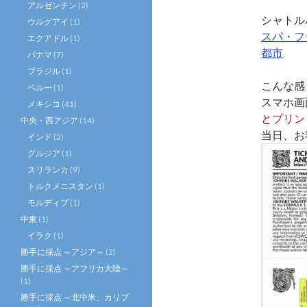
アルゼンチン
(2)
シャトル
ウルグアイ
(1)
スパ・フ
エクアドル
(1)
都市
パナマ
(7)
ブラジル
(1)
こんな感
ペルー
(1)
スマホ画
メキシコ
(41)
とプリン
中央・西アジア
(14)
当日、お
インド
(2)
グルジア
(1)
スリランカ
(9)
トルクメニスタン
(1)
モルディブ
(1)
中東
(1)
イラク
(1)
勝手に採点 ～アジア～
(2)
勝手に採点 ～アフリカ大陸～
(1)
勝手に採点 ～北中米、カリブ