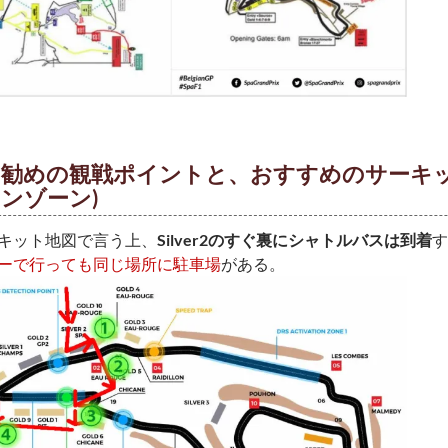
お勧めの観戦ポイントと、おすすめのサーキッ
ンゾーン)
キット地図で言う上、
Silver2のすぐ裏にシャトルバスは到着
す
ーで行っても同じ場所に駐車場
がある。