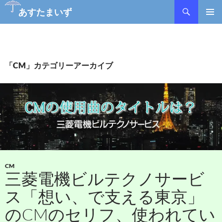
検
あすたまいず
索
コ
メインメ
ン
ニュー
テ
ン
ツ
「CM」カテゴリーアーカイブ
へ
ス
キ
ッ
プ
CM
三菱電機ビルテクノサービ
ス「想い、で支える東京」
のCMのセリフ、使われてい