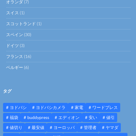
オランダ
(7)
スイス
(1)
スコットランド
(1)
スペイン
(30)
ドイツ
(3)
フランス
(16)
ベルギー
(6)
タグ
ヨドバシ
ヨドバシカメラ
家電
ワードプレス
福袋
buddypress
エディオン
安い
値引
値切り
最安値
ヨーロッパ
管理者
ヤマダ