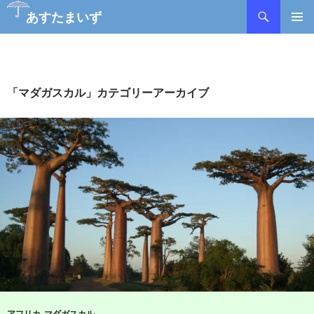
検
あすたまいず
索
コ
メインメ
ン
ニュー
テ
ン
ツ
「マダガスカル」カテゴリーアーカイブ
へ
ス
キ
ッ
プ
アフリカ
,
マダガスカル