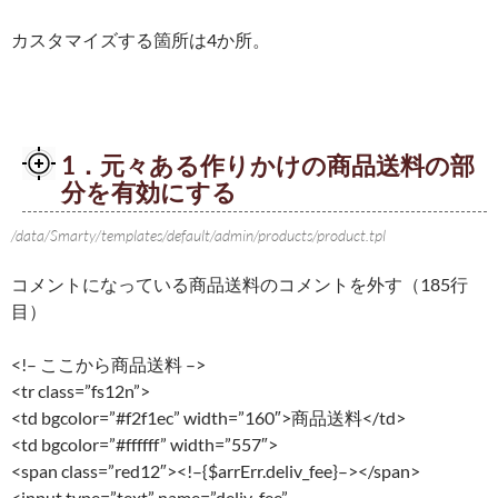
カスタマイズする箇所は4か所。
1．元々ある作りかけの商品送料の部
分を有効にする
/data/Smarty/templates/default/admin/products/product.tpl
コメントになっている商品送料のコメントを外す（185行
目）
<!– ここから商品送料 –>
<tr class=”fs12n”>
<td bgcolor=”#f2f1ec” width=”160″>商品送料</td>
<td bgcolor=”#ffffff” width=”557″>
<span class=”red12″><!–{$arrErr.deliv_fee}–></span>
<input type=”text” name=”deliv_fee”