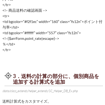
</tr>
<!– 商品送料の確認画面 –>
<tr>
<td bgcolor=”#f2f1ec” width=”160″ class=”fs12n”>ポイント付
与率</td>
<td bgcolor=”#ffffff” width=”557″ class=”fs12n”>
<!–{$arrForm.point_rate|escape}–>
％</td>
</tr>
3．送料の計算の部分に、個別商品を
追加する計算式を追加
/data/class_extends/helper_extends/SC_Helper_DB_Ex.php
送料計算式をカスタマイズ。