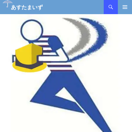
検
あすたまいず
索
コ
メインメ
ン
ニュー
テ
ン
ツ
へ
ス
キ
ッ
プ