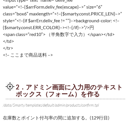
value=”<!–{$arrForm.deliv_fee|escape}–>” size=”6″
class=”box6″ maxlength=”<!–{$smarty.const.PRICE_LEN}–>”
style=”<!–{if $arrErr.deliv_fee != “”}–>background-color: <!–
{$smarty.const.ERR_COLOR}–><!–{/if}–>”/>円
<span class=”red10″> （半角数字で入力）</span></td>
</td>
</tr>
<!– ここまで商品送料 –>
2．アドミン画面に入力用のテキスト
ボックス（フォーム）を作る
/data/Smarty/templates/default/admin/products/confirm.tpl
在庫数とポイント付与率の間に追加する。(129行目)