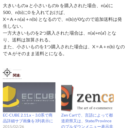
大きいものa と小さいものb を購入された場合、n(a)に
500、n(b)に0 を入れておけば、
X = A + n(a) + n(b) となるので、n(b)が0なので追加送料は発
生しない。
一方大きいものを2つ購入された場合は、n(a)+n(a’) とな
り、送料は加算される。
また、小さいものを1つ購入された場合は、X = A + n(b) なの
で A がそのまま送料とになる。
関連
EC-CUBE 2.11.x – 3.0系で商
Zen Cartで、言語によって都
品詳細サブ画像を3列表示に
道府県又は、State/Province
2015/02/26
のプルダウンメニュー表示非