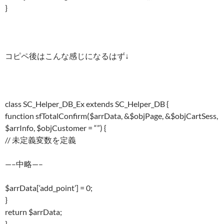
}
コピペ後はこんな感じになるはず↓
class SC_Helper_DB_Ex extends SC_Helper_DB {
function sfTotalConfirm($arrData, &$objPage, &$objCartSess,
$arrInfo, $objCustomer = “”) {
// 未定義変数を定義
—–中略—–
$arrData[‘add_point’] = 0;
}
return $arrData;
}