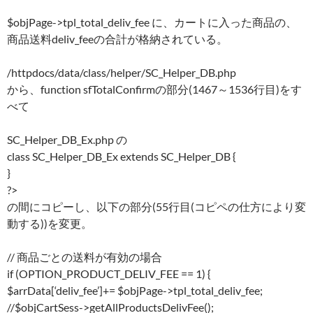
$objPage->tpl_total_deliv_fee に、カートに入った商品の、
商品送料deliv_feeの合計が格納されている。
/httpdocs/data/class/helper/SC_Helper_DB.php
から、function sfTotalConfirmの部分(1467～1536行目)をす
べて
SC_Helper_DB_Ex.php の
class SC_Helper_DB_Ex extends SC_Helper_DB {
}
?>
の間にコピーし、以下の部分(55行目(コピペの仕方により変
動する))を変更。
// 商品ごとの送料が有効の場合
if (OPTION_PRODUCT_DELIV_FEE == 1) {
$arrData[‘deliv_fee’]+= $objPage->tpl_total_deliv_fee;
//$objCartSess->getAllProductsDelivFee();