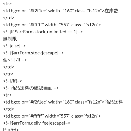
<tr>
<td bgcolor=”#f2f1ec” width=”160″ class=”fs12n”>在庫数
</td>
<td bgcolor=”#ffffff” width=”557″ class=”fs12n”>
<!–{if $arrForm.stock_unlimited == 1}–>
無制限
<!–{else}–>
<!–{$arrForm.stock|escape}–>
個<!–{/if}–>
</td>
</tr>
<!–{/if}–>
<!– 商品送料の確認画面 –>
<tr>
<td bgcolor=”#f2f1ec” width=”160″ class=”fs12n”>商品送料
</td>
<td bgcolor=”#ffffff” width=”557″ class=”fs12n”>
<!–{$arrForm.deliv_fee|escape}–>
円</td>