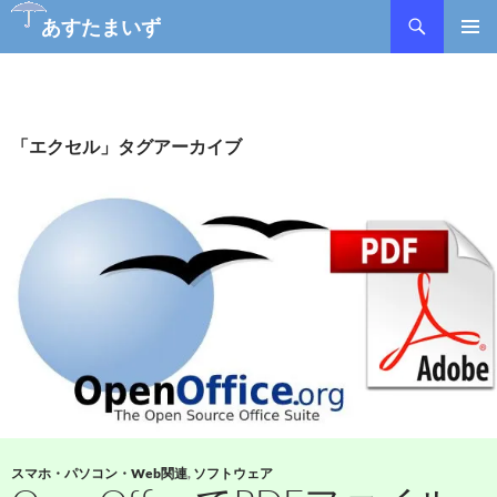
検
あすたまいず
索
コ
メインメ
ン
ニュー
テ
ン
ツ
「エクセル」タグアーカイブ
へ
ス
キ
ッ
プ
スマホ・パソコン・Web関連
,
ソフトウェア