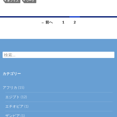
オフィス
ワード
投
← 前へ
1
2
稿
ナ
ビ
検
ゲ
索:
ー
カテゴリー
シ
ョ
アフリカ
(15)
ン
エジプト
(12)
エチオピア
(1)
ザンビア
(1)