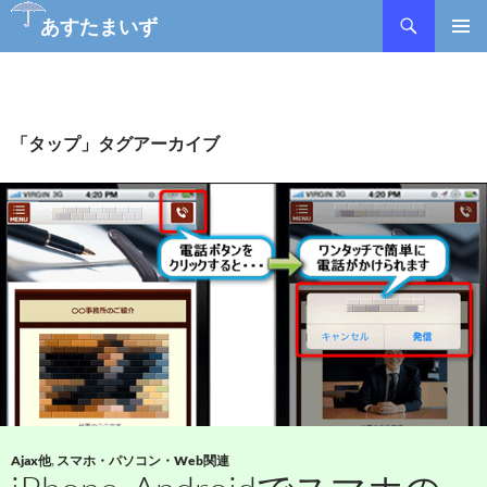
検
あすたまいず
索
コ
メインメ
ン
ニュー
テ
ン
ツ
「タップ」タグアーカイブ
へ
ス
キ
ッ
プ
Ajax他
,
スマホ・パソコン・Web関連