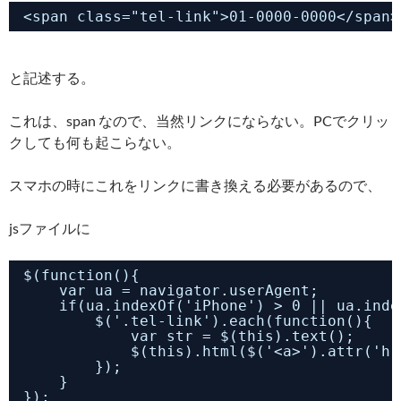
<span class="tel-link">01-0000-0000</span>
と記述する。
これは、span なので、当然リンクにならない。PCでクリッ
クしても何も起こらない。
スマホの時にこれをリンクに書き換える必要があるので、
jsファイルに
$(function(){
var ua = navigator.userAgent;
if(ua.indexOf('iPhone') > 0 || ua.inde
$('.tel-link').each(function(){
var str = $(this).text();
$(this).html($('<a>').attr('hr
});
}
});