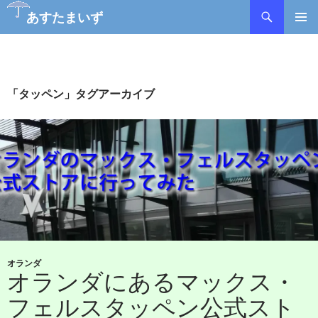
検
あすたまいず
索
コ
メインメ
ン
ニュー
テ
ン
ツ
「タッペン」タグアーカイブ
へ
ス
キ
ッ
プ
オランダ
オランダにあるマックス・
フェルスタッペン公式スト