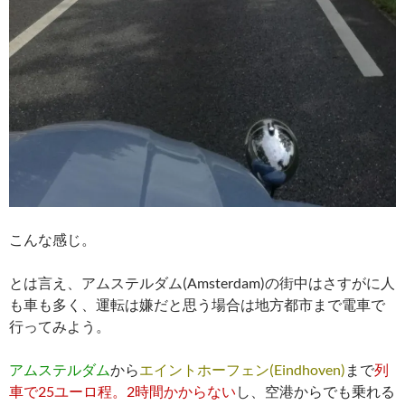
こんな感じ。
とは言え、アムステルダム(Amsterdam)の街中はさすがに人
も車も多く、運転は嫌だと思う場合は地方都市まで電車で
行ってみよう。
アムステルダム
から
エイントホーフェン(Eindhoven)
まで
列
車で25ユーロ程。2時間かからない
し、空港からでも乗れる