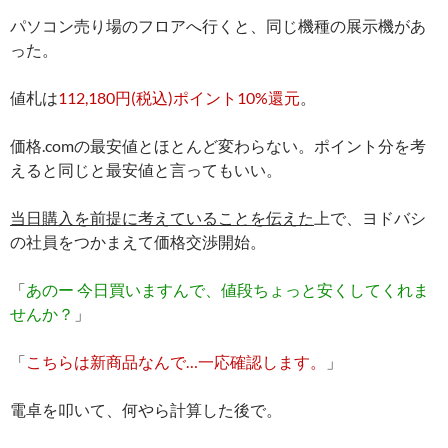
パソコン売り場のフロアへ行くと、同じ機種の展示機があ
った。
値札は
112,180円(税込)ポイント10%還元
。
価格.comの最安値とほとんど変わらない。ポイント分を考
えると同じと最安値と言ってもいい。
当日購入を前提に考えていることを伝えた
上で、ヨドバシ
の社員をつかまえて価格交渉開始。
「
あのー 今日買いますんで、値段ちょっと安くしてくれま
せんか？
」
「
こちらは新商品なんで…一応確認します。
」
電卓を叩いて、何やら計算した後で。