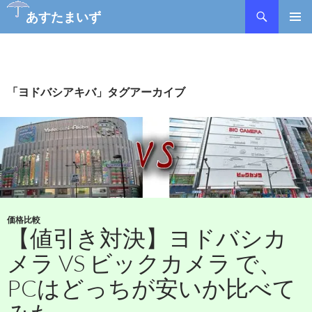
検
あすたまいず
索
コ
メインメ
ン
ニュー
テ
ン
ツ
「ヨドバシアキバ」タグアーカイブ
へ
ス
キ
ッ
プ
価格比較
【値引き対決】ヨドバシカ
メラ VS ビックカメラ で、
PCはどっちが安いか比べて