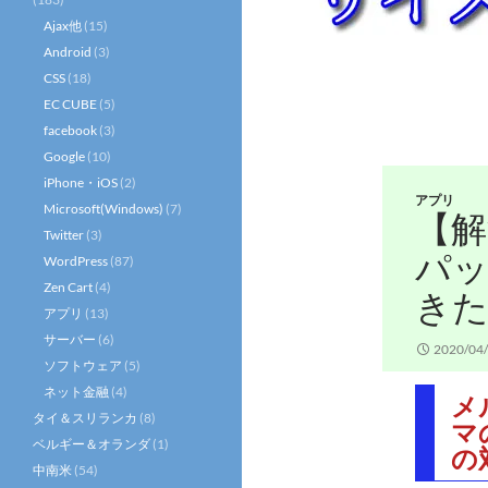
Ajax他
(15)
Android
(3)
CSS
(18)
EC CUBE
(5)
facebook
(3)
Google
(10)
iPhone・iOS
(2)
アプリ
Microsoft(Windows)
(7)
【
Twitter
(3)
パ
WordPress
(87)
Zen Cart
(4)
きた
アプリ
(13)
サーバー
(6)
2020/04
ソフトウェア
(5)
ネット金融
(4)
メ
タイ＆スリランカ
(8)
マ
ベルギー＆オランダ
(1)
の
中南米
(54)