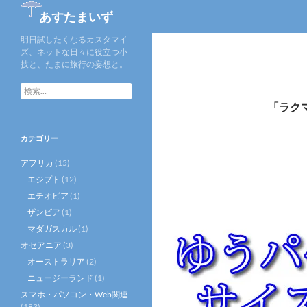
検
あすたまいず
索
明日試したくなるカスタマイ
ズ、ネットな日々に役立つ小
技と、たまに旅行の妄想と。
検
索:
「ラク
カテゴリー
アフリカ
(15)
エジプト
(12)
エチオピア
(1)
ザンビア
(1)
マダガスカル
(1)
オセアニア
(3)
オーストラリア
(2)
ニュージーランド
(1)
スマホ・パソコン・Web関連
(183)