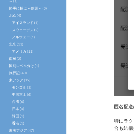
～
(1)
勝手に採点 ～欧州～
(3)
北欧
(4)
アイスランド
(1)
スウェーデン
(2)
ノルウェー
(1)
北米
(11)
アメリカ
(11)
南極
(2)
国別レベル分け
(1)
旅行記
(40)
東アジア
(19)
モンゴル
(1)
中国本土
(6)
台湾
(6)
匿名配送
日本
(4)
韓国
(1)
特にラク
香港
(1)
合も結構
東南アジア
(47)