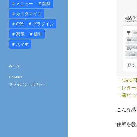
メニュー
削除
カスタマイズ
CSS
プラグイン
家電
値引
スマホ
ページ
Contact
・156
プライバシーポリシー
・レター
・嫌だっ
こんな感
住所を教