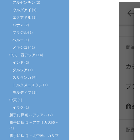
アルゼンチン
(2)
ウルグアイ
(1)
エクアドル
(1)
パナマ
(7)
ブラジル
(1)
ペルー
(1)
メキシコ
(41)
中央・西アジア
(14)
インド
(2)
グルジア
(1)
スリランカ
(9)
トルクメニスタン
(1)
モルディブ
(1)
中東
(1)
イラク
(1)
勝手に採点 ～アジア～
(2)
勝手に採点 ～アフリカ大陸～
(1)
勝手に採点 ～北中米、カリブ