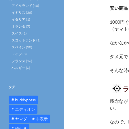
アイルランド
(10)
安い商品
イギリス
(36)
イタリア
(1)
1000
オランダ
(7)
（ヤマト
スイス
(1)
スコットランド
(1)
なかなか
スペイン
(30)
ドイツ
(3)
ダメ元で
フランス
(16)
ベルギー
(6)
そんな時
タグ
buddypress
残念なが
い
。
エディオン
ヤマダ
非表示
なので、
値引き