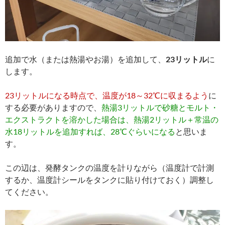
追加で水（または熱湯やお湯）を追加して、
23リットル
に
します。
23リットルになる時点で、温度が18～32℃に収まるよう
に
する必要がありますので、
熱湯3リットルで砂糖とモルト・
エクストラクトを溶かした場合は、熱湯2リットル＋常温の
水18リットルを追加すれば、28℃ぐらいになる
と思いま
す。
この辺は、発酵タンクの温度を計りながら（温度計で計測
するか、温度計シールをタンクに貼り付けておく）調整し
てください。