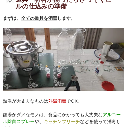
ルの仕込みの準備
まずは、
全ての道具を消毒
します
。
熱湯が大丈夫なものは
熱湯消毒
でOK。
熱湯がダメなモノは、食品にかかっても大丈夫な
アルコー
ル除菌スプレー
や、
キッチンブリーチ
などを使って消毒し