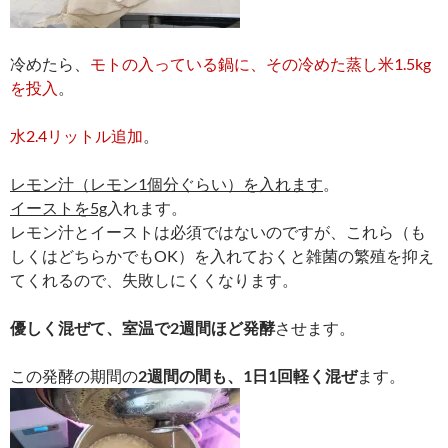
冷めたら、
モトの入っている鍋に、その冷めた蒸し米1.5kg
を投入
。
水2.4リットル追加
。
レモン汁（レモン1個分ぐらい）を入れます
。
イーストを5g
入れます。
レモン汁とイーストは必須ではないのですが、これら（も
しくはどちらかでもOK）を入れておくと雑菌の繁殖を抑え
てくれるので、失敗しにくくなります。
優しく混ぜて、室温で2週間ほど発酵
させます。
この発酵の期間の
2週間の間も、1日1回軽く混ぜ
ます。