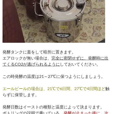
発酵タンクに蓋をして暗所に置きます。
エアロックが無い場合は、
完全に密閉せずに、発酵時に出
てくるCO2が逃げられるように
しておいてください。
この時発酵の温度は21～27℃に保つようにしましょう。
エールビールの場合は、21℃で6日間、27℃で4日間ほど
触
らずに保管します。
発酵日数はイーストの種類と温度によって決まります。
ボトリングの説明で書いている、
発酵が止まった
後に、次