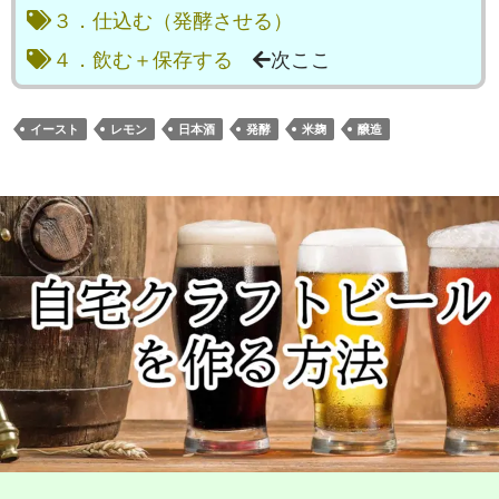
３．仕込む（発酵させる）
４．飲む＋保存する
次ここ
イースト
レモン
日本酒
発酵
米麹
醸造