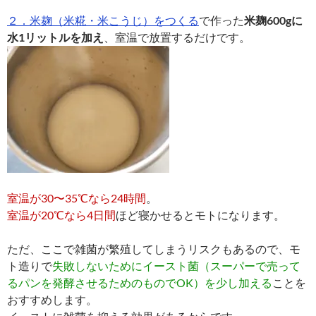
２．米麹（米糀・米こうじ）をつくる
で作った
米麹600gに
水1リットルを加え
、室温で放置するだけです。
室温が30〜35℃なら24時間
。
室温が20℃なら4日間
ほど寝かせるとモトになります。
ただ、ここで雑菌が繁殖してしまうリスクもあるので、モ
ト造りで
失敗しないためにイースト菌（スーパーで売って
るパンを発酵させるためのものでOK）を少し加える
ことを
おすすめします。