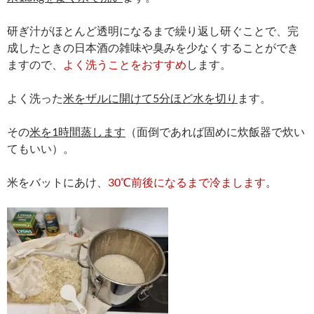
研ぎ汁がほとんど透明になるまで繰り返し研ぐことで、完
成したときの日本酒の雑味や臭みを少なくすることができ
ますので、
よく洗うことをおすすめ
します。
よく洗った
米をザルに開けて5分ほど水を切り
ます。
その
米を1時間蒸します
（面倒であれば固めに炊飯器で炊い
てもいい）。
米をバットにあけ、
30℃前後になるまで冷まします
。