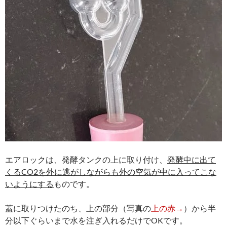
エアロックは、発酵タンクの上に取り付け、
発酵中に出て
くるCO2を外に逃がしながらも外の空気が中に入ってこな
いようにする
ものです。
蓋に取りつけたのち、上の部分（写真の
上の赤→
）から半
分以下ぐらいまで水を注ぎ入れるだけでOKです。