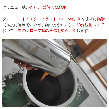
グラニュー糖が
きれいに溶ければOK
。
次に、
モルト・エクストラクト（約1.5kg）缶
をまずは
熱湯
（温度は適当でいいが、熱い方がいい）
に10分程度つけて
おいて、
中のシロップ状の液体を柔らかく
します。