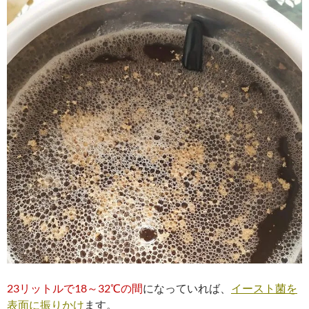
23リットルで18～32℃の間
になっていれば、
イースト菌を
表面に
振りかけ
ます。