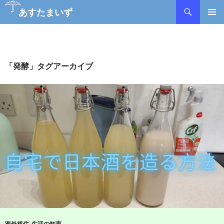
検
あすたまいず
索
コ
メインメ
ン
ニュー
テ
ン
ツ
「発酵」タグアーカイブ
へ
ス
キ
ッ
プ
海外移住
,
生活の知恵