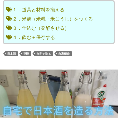
１．道具と材料を揃える
２．米麹（米糀・米こうじ）をつくる
３．仕込む（発酵させる）
４．飲む＋保存する
日本酒
発酵
自宅で造る
自家醸造