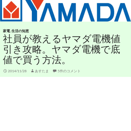
家電
,
生活の知恵
社員が教えるヤマダ電機値
引き攻略。ヤマダ電機で底
値で買う方法。
2014/11/28
あすたま
5件のコメント