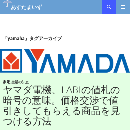
検
あすたまいず
索
コ
メインメ
ン
ニュー
テ
ン
ツ
「yamaha」タグアーカイブ
へ
ス
キ
ッ
プ
家電
,
生活の知恵
ヤマダ電機、LABIの値札の
暗号の意味。価格交渉で値
引きしてもらえる商品を見
つける方法