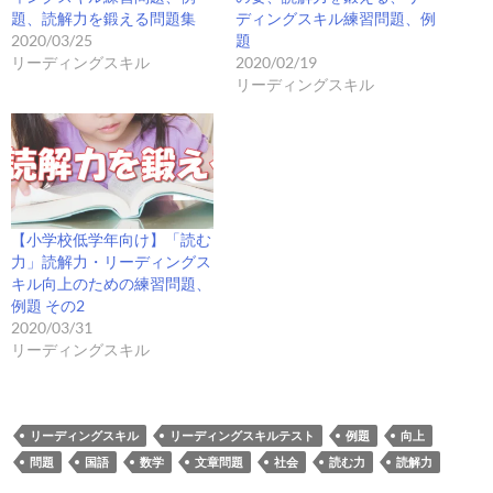
題、読解力を鍛える問題集
ディングスキル練習問題、例
2020/03/25
題
リーディングスキル
2020/02/19
リーディングスキル
【小学校低学年向け】「読む
力」読解力・リーディングス
キル向上のための練習問題、
例題 その2
2020/03/31
リーディングスキル
リーディングスキル
リーディングスキルテスト
例題
向上
問題
国語
数学
文章問題
社会
読む力
読解力