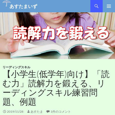
検
あすたまいず
索
コ
メインメ
ン
ニュー
テ
ン
ツ
へ
ス
キ
ッ
プ
リーディングスキル
【小学生(低学年)向け】「読
む力」読解力を鍛える、リ
ーディングスキル練習問
題、例題
2019/11/28
あすたま
1件のコメント