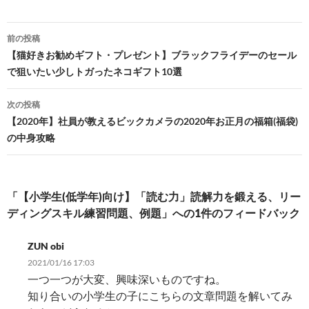
投
前の投稿
稿
【猫好きお勧めギフト・プレゼント】ブラックフライデーのセール
で狙いたい少しトガったネコギフト10選
ナ
ビ
次の投稿
【2020年】社員が教えるビックカメラの2020年お正月の福箱(福袋)
ゲ
の中身攻略
ー
シ
「【小学生(低学年)向け】「読む力」読解力を鍛える、リー
ョ
ディングスキル練習問題、例題」への1件のフィードバック
ン
ZUN obi
2021/01/16 17:03
一つ一つが大変、興味深いものですね。
知り合いの小学生の子にこちらの文章問題を解いてみ