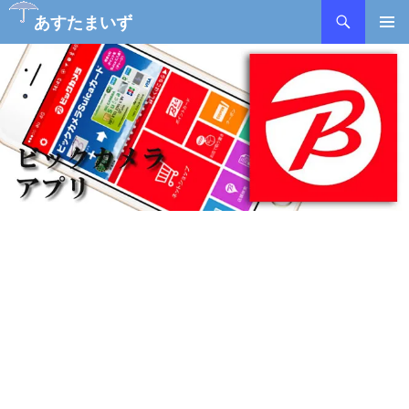
検
あすたまいず
索
コ
メインメ
ン
ニュー
テ
ン
ツ
へ
ス
キ
ッ
プ