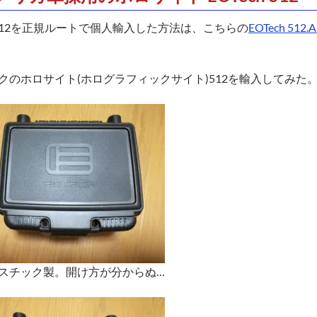
ch 512を正規ルートで個人輸入した方法は、こちらの
EOTech 5
クのホロサイト(ホログラフィックサイト)512を輸入してみた
スチック製。開け方が分からぬ…