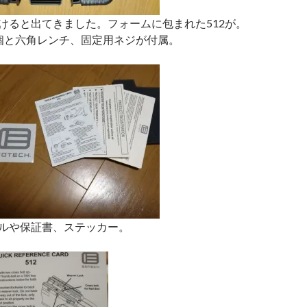
けると出てきました。フォームに包まれた512が。
個と六角レンチ、固定用ネジが付属。
ルや保証書、ステッカー。