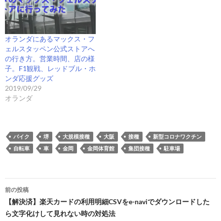
オランダにあるマックス・フ
ェルスタッペン公式ストアへ
の行き方。営業時間、店の様
子。F1観戦、レッドブル・ホ
ンダ応援グッズ
2019/09/29
オランダ
バイク
堺
大規模接種
大阪
接種
新型コロナワクチン
自転車
車
金岡
金岡体育館
集団接種
駐車場
投
前の投稿
稿
【解決済】楽天カードの利用明細CSVをe-naviでダウンロードした
ら文字化けして見れない時の対処法
ナ