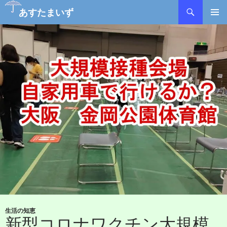
検
あすたまいず
索
コ
メインメ
ン
ニュー
テ
ン
ツ
へ
ス
キ
ッ
プ
生活の知恵
新型コロナワクチン大規模