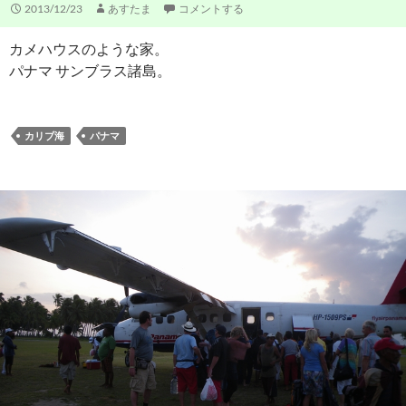
2013/12/23
あすたま
コメントする
カメハウスのような家。
パナマ サンブラス諸島。
カリブ海
パナマ