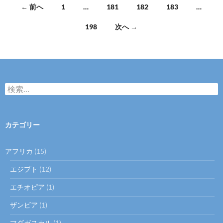
投
← 前へ
1
…
181
182
183
…
稿
198
次へ →
ナ
ビ
ゲ
検
ー
索:
シ
ョ
カテゴリー
ン
アフリカ
(15)
エジプト
(12)
エチオピア
(1)
ザンビア
(1)
マダガスカル
(1)