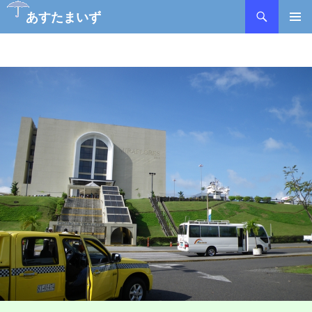
検
あすたまいず
索
コ
メインメ
ン
ニュー
テ
ン
ツ
へ
ス
キ
ッ
プ