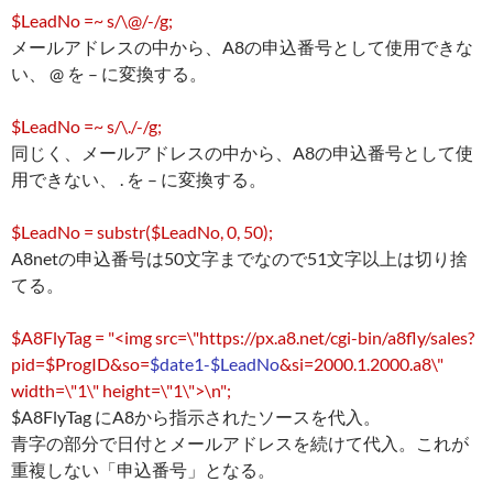
$LeadNo =~ s/\@/-/g;
メールアドレスの中から、A8の申込番号として使用できな
い、 @ を – に変換する。
$LeadNo =~ s/\./-/g;
同じく、メールアドレスの中から、A8の申込番号として使
用できない、 . を – に変換する。
$LeadNo = substr($LeadNo, 0, 50);
A8netの申込番号は50文字までなので51文字以上は切り捨
てる。
$A8FlyTag = "<img src=\"https://px.a8.net/cgi-bin/a8fly/sales?
pid=$ProgID&so=
$date1-$LeadNo
&si=2000.1.2000.a8\"
width=\"1\" height=\"1\">\n";
$A8FlyTag にA8から指示されたソースを代入。
青字の部分で日付とメールアドレスを続けて代入。これが
重複しない「申込番号」となる。