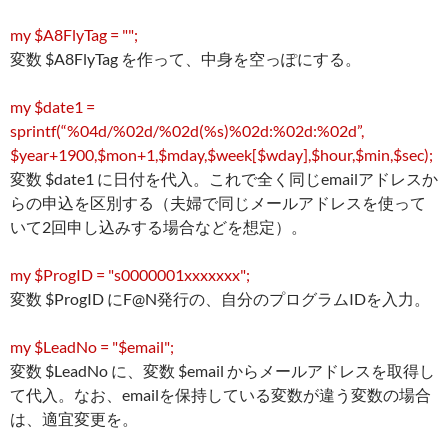
my $A8FlyTag = "";
変数 $A8FlyTag を作って、中身を空っぽにする。
my $date1 =
sprintf(“%04d/%02d/%02d(%s)%02d:%02d:%02d”,
$year+1900,$mon+1,$mday,$week[$wday],$hour,$min,$sec);
変数 $date1 に日付を代入。これで全く同じemailアドレスか
らの申込を区別する（夫婦で同じメールアドレスを使って
いて2回申し込みする場合などを想定）。
my $ProgID = "s0000001xxxxxxx";
変数 $ProgID にF@N発行の、自分のプログラムIDを入力。
my $LeadNo = "$email";
変数 $LeadNo に、変数 $email からメールアドレスを取得し
て代入。なお、emailを保持している変数が違う変数の場合
は、適宜変更を。