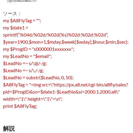
ソース：
my $A8FlyTag = "";
my $date1 =
sprintf(“%04d/%02d/%02d(%s)%02d:%02d:%02d”,
$year+1900,$mon+1,$mday,$week[$wday],$hour,$min,$sec);
my $ProgID = "s0000001xxxxxxx";
my $LeadNo = "$email";
$LeadNo =~ s/\@/-/g;
$LeadNo =~ s/\./-/g;
$LeadNo = substr($LeadNo, 0, 50);
$A8FlyTag = "<img src=\"https://px.a8.net/cgi-bin/a8fly/sales?
pid=$ProgID&so=$date1-$LeadNo&si=2000.1.2000.a8\"
width=\"1\" height=\"1\">\n";
print $A8FlyTag;
解説