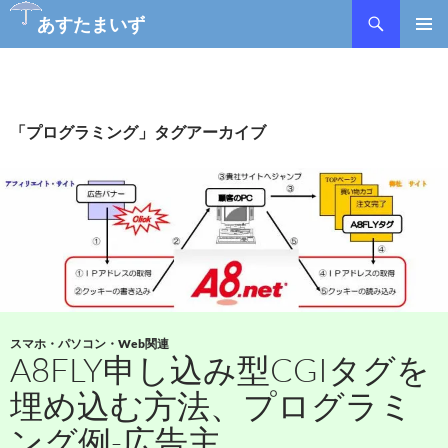
検
あすたまいず
索
コ
メインメ
ン
ニュー
テ
ン
ツ
「プログラミング」タグアーカイブ
へ
ス
キ
ッ
プ
スマホ・パソコン・Web関連
A8FLY申し込み型CGIタグを
埋め込む方法、プログラミ
ング例-広告主