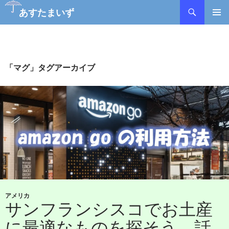
検
あすたまいず
索
コ
メインメ
ン
ニュー
テ
ン
ツ
「マグ」タグアーカイブ
へ
ス
キ
ッ
プ
アメリカ
サンフランシスコでお土産
に最適なものを探そう。話