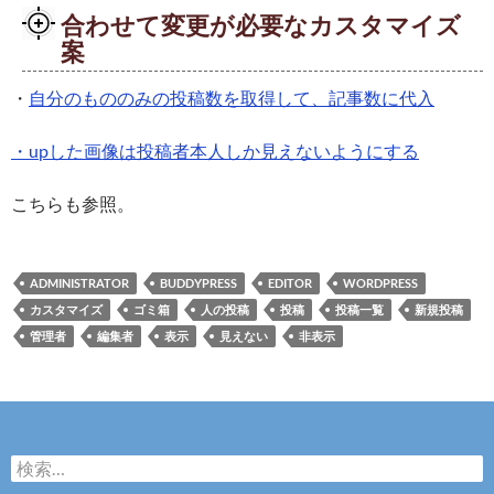
合わせて変更が必要なカスタマイズ
案
・
自分のもののみの投稿数を取得して、記事数に代入
・upした画像は投稿者本人しか見えないようにする
こちらも参照。
ADMINISTRATOR
BUDDYPRESS
EDITOR
WORDPRESS
カスタマイズ
ゴミ箱
人の投稿
投稿
投稿一覧
新規投稿
管理者
編集者
表示
見えない
非表示
検
索: