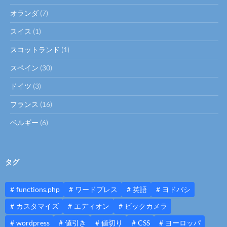
オランダ
(7)
スイス
(1)
スコットランド
(1)
スペイン
(30)
ドイツ
(3)
フランス
(16)
ベルギー
(6)
タグ
functions.php
ワードプレス
英語
ヨドバシ
カスタマイズ
エディオン
ビックカメラ
wordpress
値引き
値切り
CSS
ヨーロッパ