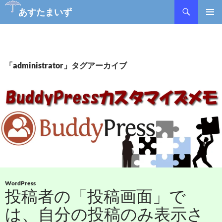
検
あすたまいず
索
コ
メインメ
ン
ニュー
テ
ン
ツ
「administrator」タグアーカイブ
へ
ス
キ
ッ
プ
WordPress
投稿者の「投稿画面」で
は、自分の投稿のみ表示さ