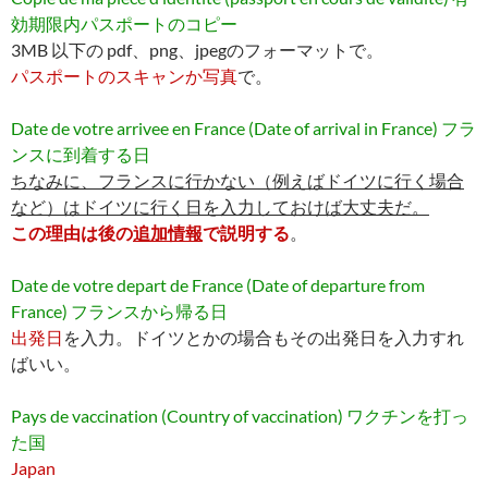
効期限内パスポートのコピー
3MB 以下の pdf、png、jpegのフォーマットで。
パスポートのスキャンか写真
で。
Date de votre arrivee en France (Date of arrival in France) フラ
ンスに到着する日
ちなみに、フランスに行かない（例えばドイツに行く場合
など）はドイツに行く日を入力しておけば大丈夫だ。
この理由は後の
追加情報
で説明する
。
Date de votre depart de France (Date of departure from
France) フランスから帰る日
出発日
を入力。ドイツとかの場合もその出発日を入力すれ
ばいい。
Pays de vaccination (Country of vaccination) ワクチンを打っ
た国
Japan