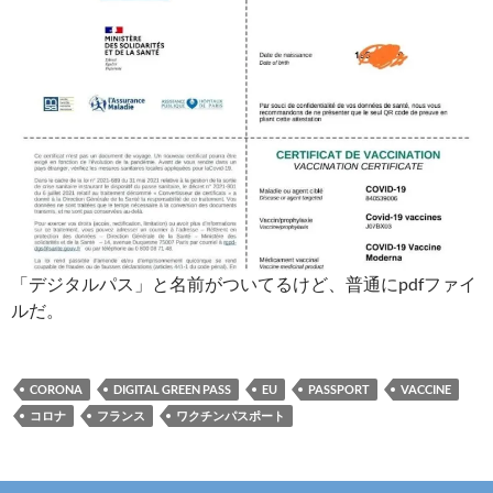
「デジタルパス」と名前がついてるけど、普通にpdfファイ
ルだ。
CORONA
DIGITAL GREEN PASS
EU
PASSPORT
VACCINE
コロナ
フランス
ワクチンパスポート