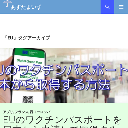
検
あすたまいず
索
コ
メインメ
ン
ニュー
テ
ン
ツ
「EU」タグアーカイブ
へ
ス
キ
ッ
プ
アプリ
,
フランス
,
西ヨーロッパ
EUのワクチンパスポートを