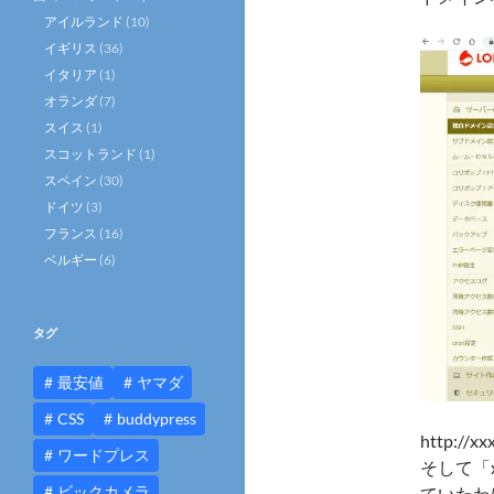
アイルランド
(10)
イギリス
(36)
イタリア
(1)
オランダ
(7)
スイス
(1)
スコットランド
(1)
スペイン
(30)
ドイツ
(3)
フランス
(16)
ベルギー
(6)
タグ
最安値
ヤマダ
CSS
buddypress
http:
ワードプレス
そして「x
ビックカメラ
ていたわ