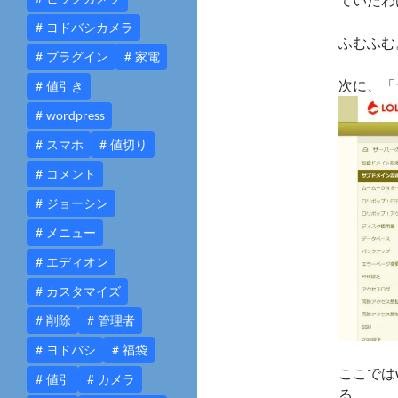
ヨドバシカメラ
ふむふむ
プラグイン
家電
次に、「
値引き
wordpress
スマホ
値切り
コメント
ジョーシン
メニュー
エディオン
カスタマイズ
削除
管理者
ヨドバシ
福袋
ここでは
値引
カメラ
る。