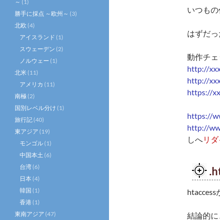
～
(1)
いつもの
勝手に採点 ～欧州～
(3)
北欧
(4)
はずだっ
アイスランド
(1)
スウェーデン
(2)
動作チェ
ノルウェー
(1)
http://xx
北米
(11)
http://xx
アメリカ
(11)
https://x
南極
(2)
国別レベル分け
(1)
https://
旅行記
(40)
http://w
東アジア
(19)
しへ
リダ
モンゴル
(1)
中国本土
(6)
台湾
(6)
.
日本
(4)
韓国
(1)
htac
香港
(1)
東南アジア
(47)
結論的に