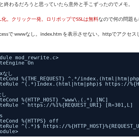
と終わるだろうと思っていたら意外と手こずったのでメモ。
SL化。クリック一発。ロリポップでSSLは無料
なので何の問題も
accessで wwwなし。index.htm を表示させない。httpでアク
dule mod_rewrite.c>
teEngine On
exなし
teCond %{THE_REQUEST} ^.*/index.(html|htm|ph
teRule ^(.*)index.(html|htm|php)$ https://%{
なし
teCond %{HTTP_HOST} ^www\.(.*) [NC]
teRule ^ https://%1%{REQUEST_URI} [R=301,L]
s
teCond %{HTTPS} off
teRule ^(.*)$ https://%{HTTP_HOST}%{REQUEST_
odule>