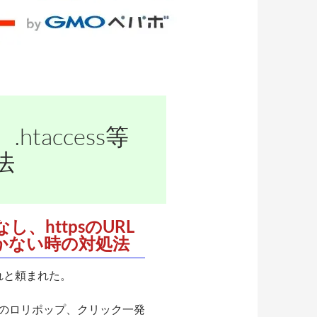
access等
法
りなし、httpsのURL
かない時の対処法
れと頼まれた。
のロリポップ、クリック一発