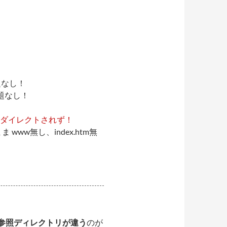
題なし！
題なし！
ダイレクトされず！
ま www無し、index.htm無
の参照ディレクトリが違う
のが