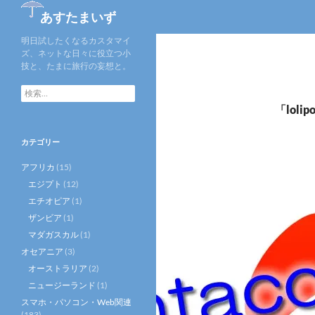
検
あすたまいず
索
明日試したくなるカスタマイ
ズ、ネットな日々に役立つ小
技と、たまに旅行の妄想と。
検
索:
「lol
カテゴリー
アフリカ
(15)
エジプト
(12)
エチオピア
(1)
ザンビア
(1)
マダガスカル
(1)
オセアニア
(3)
オーストラリア
(2)
ニュージーランド
(1)
スマホ・パソコン・Web関連
(183)