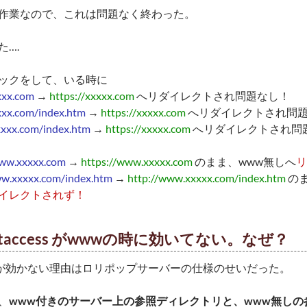
作業なので、これは問題なく終わった。
た….
ックをして、いる時に
xxx.com
→
https://xxxxx.com
へリダイレクトされ問題なし！
xxx.com/index.htm
→
https://xxxxx.com
へリダイレクトされ問
xxxx.com/index.htm
→
https://xxxxx.com
へリダイレクトされ問
www.xxxxx.com
→
https://www.xxxxx.com
のまま、www無しへ
リ
ww.xxxxx.com/index.htm
→
http://www.xxxxx.com/index.htm
のま
イレクトされず！
htaccess がwwwの時に効いてない。なぜ？
cessが効かない理由はロリポップサーバーの仕様のせいだった。
、
www付きのサーバー上の参照ディレクトリと、www無し