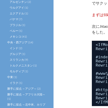
アルゼンチン
(2)
でサクッ
ウルグアイ
(1)
エクアドル
(1)
まずはS
パナマ
(7)
ブラジル
(1)
次に.ht
ペルー
(1)
をした。
メキシコ
(41)
中央・西アジア
(14)
<IfMo
インド
(2)
Rewri
グルジア
(1)
#ind
スリランカ
(9)
Rewri
Rewri
トルクメニスタン
(1)
モルディブ
(1)
#www
中東
(1)
Rewri
Rewri
イラク
(1)
勝手に採点 ～アジア～
(2)
#http
Rewri
勝手に採点 ～アフリカ大陸～
Rewri
(1)
</IfM
勝手に採点 ～北中米、カリブ