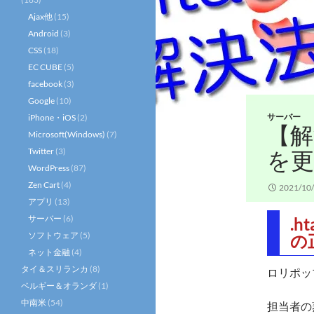
Ajax他
(15)
Android
(3)
CSS
(18)
EC CUBE
(5)
facebook
(3)
Google
(10)
サーバー
iPhone・iOS
(2)
【解
Microsoft(Windows)
(7)
Twitter
(3)
を更
WordPress
(87)
Zen Cart
(4)
2021/10
アプリ
(13)
サーバー
(6)
.h
ソフトウェア
(5)
の
ネット金融
(4)
タイ＆スリランカ
(8)
ロリポッ
ベルギー＆オランダ
(1)
中南米
(54)
担当者の