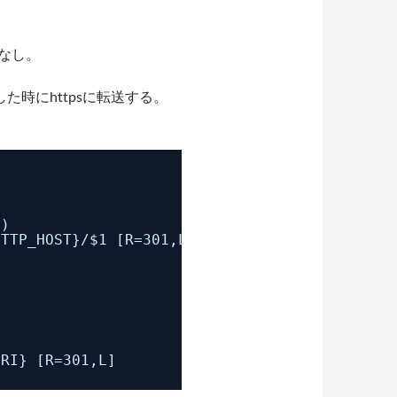
なし。
セスした時にhttpsに転送する。
p)
HTTP_HOST}/$1 [R=301,L]
URI} [R=301,L]