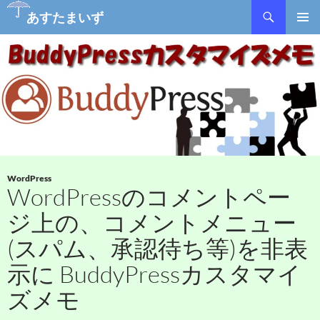
検
あすたまいず
索
コ
メインメ
ン
ニュー
テ
ン
ツ
へ
ス
キ
ッ
プ
WordPress
WordPressのコメントペー
ジ上の、コメントメニュー
(スパム、承認待ち等)を非表
示に BuddyPressカスタマイ
ズメモ