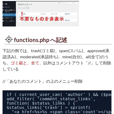
functions.php へ記述
下記の例では、trash(ゴミ箱)、spam(スパム)、approved(承
認済み)、moderated(承認待ち)、mine(自分)、all(全て)のう
ち、
ゴミ箱と、全て
、以外はコメントアウト「//」して削除
している
//「あなたのコメント」の上のメニュー削除
if ( current_user_can( 'author' ) && ($pag
add_filter( 'comment_status_links',
function( $status_links ) {
$status_links['trash'] = sprintf(
"<a href=%s>%s <span class='count'></spa