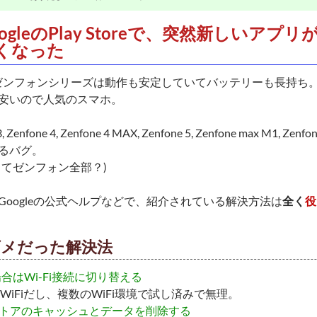
oogleのPlay Storeで、突然新しいア
くなった
のゼンフォンシリーズは動作も安定していてバッテリーも長持ち
安いので人気のスマホ。
, Zenfone 4, Zenfone 4 MAX, Zenfone 5, Zenfone max M1, Zenfo
るバグ。
してゼンフォン全部？)
Googleの公式ヘルプなどで、紹介されている解決方法は
全く
役
ダメだった解決法
場合はWi-Fi接続に切り替える
WiFiだし、複数のWiFi環境で試し済みで無理。
y ストアのキャッシュとデータを削除する