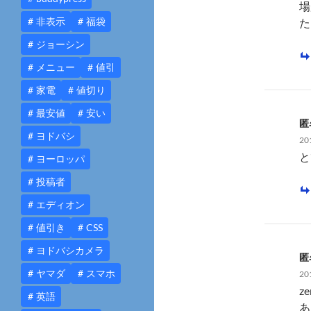
場
非表示
福袋
た
ジョーシン
メニュー
値引
家電
値切り
最安値
安い
匿
ヨドバシ
20
と
ヨーロッパ
投稿者
エディオン
値引き
CSS
ヨドバシカメラ
匿
ヤマダ
スマホ
20
z
英語
あ