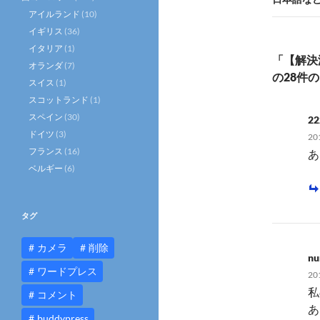
ビ
アイルランド
(10)
ゲ
イギリス
(36)
ー
イタリア
(1)
「【解決
オランダ
(7)
シ
の28件
スイス
(1)
ョ
スコットランド
(1)
スペイン
(30)
ン
22
ドイツ
(3)
20
フランス
(16)
あ
ベルギー
(6)
タグ
カメラ
削除
nu
ワードプレス
20
私
コメント
あ
buddypress