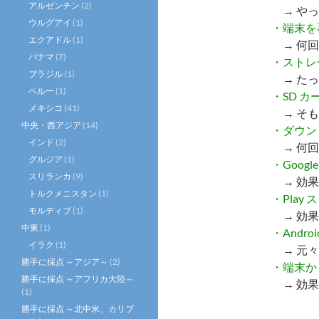
アルゼンチン
(2)
→ やっ
ウルグアイ
(1)
・端末を
エクアドル
(1)
→ 何回
パナマ
(7)
・ストレ
ブラジル
(1)
→ たっ
ペルー
(1)
・SD 
メキシコ
(41)
→ そも
中央・西アジア
(14)
・ダウン
インド
(2)
→ 何回
グルジア
(1)
・Goog
スリランカ
(9)
→ 効果
トルクメニスタン
(1)
・Pla
モルディブ
(1)
→ 効果
中東
(1)
・Andr
イラク
(1)
→ 元々
勝手に採点 ～アジア～
(2)
・端末か
勝手に採点 ～アフリカ大陸～
→ 効果
(1)
勝手に採点 ～北中米、カリブ