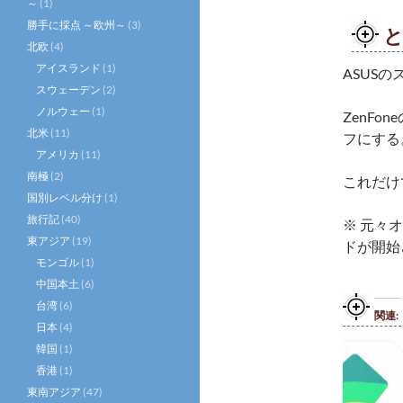
～
(1)
勝手に採点 ～欧州～
(3)
北欧
(4)
アイスランド
(1)
ASUS
スウェーデン
(2)
ノルウェー
(1)
ZenF
北米
(11)
フにする
アメリカ
(11)
南極
(2)
これだけ
国別レベル分け
(1)
旅行記
(40)
※ 元々
東アジア
(19)
ドが開始
モンゴル
(1)
中国本土
(6)
台湾
(6)
関連
日本
(4)
韓国
(1)
香港
(1)
東南アジア
(47)