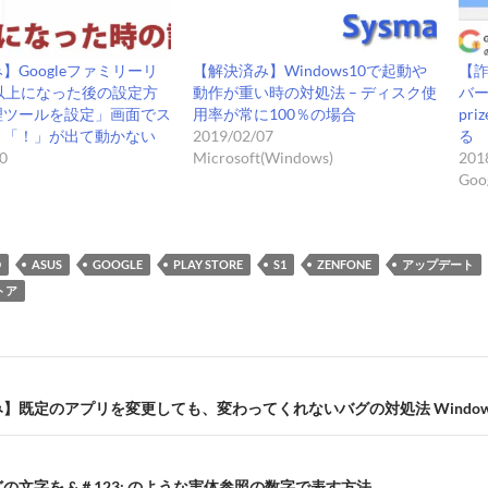
】Googleファミリーリ
【解決済み】Windows10で起動や
【詐
以上になった後の設定方
動作が重い時の対処法 – ディスク使
バ
理ツールを設定」画面でス
用率が常に100％の場合
pr
く「！」が出て動かない
2019/02/07
る
0
Microsoft(Windows)
201
Goo
D
ASUS
GOOGLE
PLAY STORE
S1
ZENFONE
アップデート
トア
】既定のアプリを変更しても、変わってくれないバグの対処法 Window
の文字を &＃123; のような実体参照の数字で表す方法