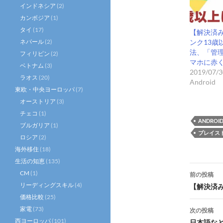
インドネシア
(2)
カンボジア
(1)
タイ
(17)
【解決済み
ネパール
(2)
ンク13歳
法、「管
フィリピン
(2)
マホに赤
ベトナム
(3)
2019/07/3
ラオス
(20)
Android
東欧・中央ヨーロッパ
(7)
オーストリア
(3)
チェコ
(1)
ANDROI
ブルガリア
(1)
プレイス
ロシア
(2)
海外移住
(18)
生活の知恵
(135)
投
CM
(1)
前の投稿
稿
リーディングスキル
(4)
【解決済み
価格比較
(25)
ナ
家電
(73)
次の投稿
西ヨーロッパ
(101)
日本語など