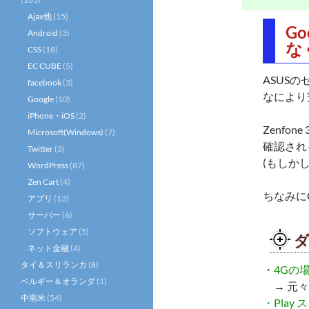
Ajax他
(15)
G
Android
(3)
な
CSS
(18)
EC CUBE
(5)
ASUS
facebook
(3)
なにより
Google
(10)
iPhone・iOS
(2)
Zenfone 3
Microsoft(Windows)
(7)
確認され
Twitter
(3)
(もしか
WordPress
(87)
Zen Cart
(4)
ちなみに
アプリ
(13)
サーバー
(6)
ソフトウェア
(5)
ネット金融
(4)
タイ＆スリランカ
(8)
・
4Gの
ベルギー＆オランダ
(1)
→ 元々
中南米
(54)
・Pla