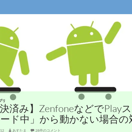
プリ
決済み】ZenfoneなどでPla
ード中」から動かない場合の
/12
あすたま
28件のコメント