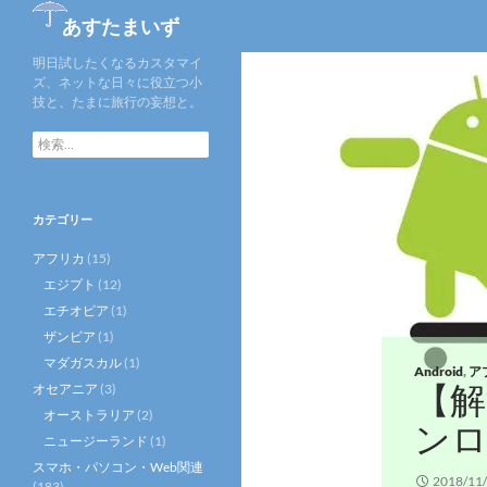
検
あすたまいず
索
明日試したくなるカスタマイ
ズ、ネットな日々に役立つ小
技と、たまに旅行の妄想と。
検
索:
カテゴリー
アフリカ
(15)
エジプト
(12)
エチオピア
(1)
ザンビア
(1)
マダガスカル
(1)
Android
,
ア
【解
オセアニア
(3)
オーストラリア
(2)
ンロ
ニュージーランド
(1)
スマホ・パソコン・Web関連
2018/11
(183)