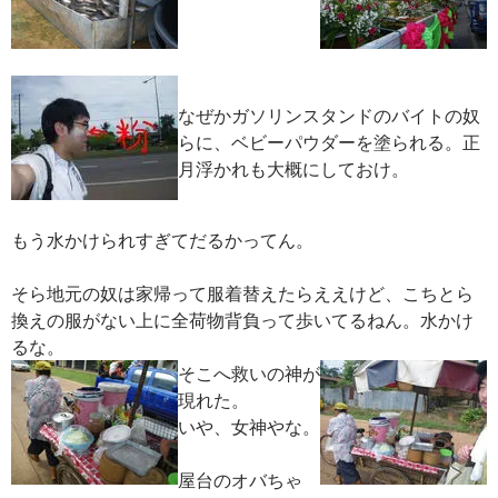
なぜかガソリンスタンドのバイトの奴
らに、ベビーパウダーを塗られる。正
月浮かれも大概にしておけ。
もう水かけられすぎてだるかってん。
そら地元の奴は家帰って服着替えたらええけど、こちとら
換えの服がない上に全荷物背負って歩いてるねん。水かけ
るな。
そこへ救いの神が
現れた。
いや、女神やな。
屋台のオバちゃ