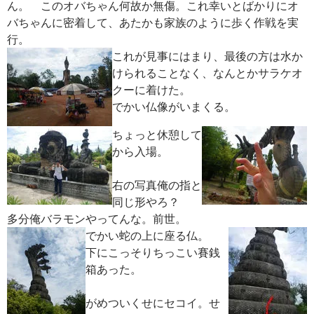
ん。 このオバちゃん何故か無傷。これ幸いとばかりにオ
バちゃんに密着して、あたかも家族のように歩く作戦を実
行。
これが見事にはまり、最後の方は水か
けられることなく、なんとかサラケオ
クーに着けた。
でかい仏像がいまくる。
ちょっと休憩して
から入場。
右の写真俺の指と
同じ形やろ？
多分俺バラモンやってんな。前世。
でかい蛇の上に座る仏。
下にこっそりちっこい賽銭
箱あった。
がめついくせにセコイ。せ