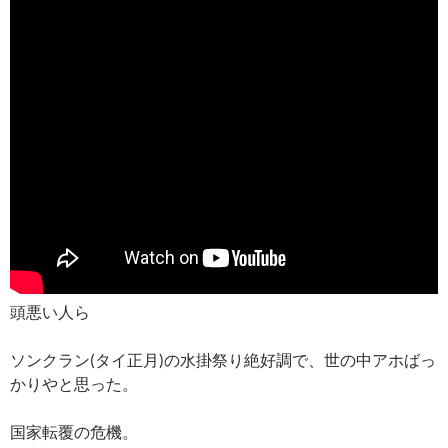
頭悪い人ら
ソンクラン(タイ正月)の水掛祭り絶好調で、世の中アホばっ
かりやと思った。
国家転覆の危機。