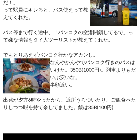
だ！」
って駅員にキレると、バス使えって教
えてくれた。
バス停まで行く途中、「バンコクの空港閉鎖してるで」っ
て嫌な情報をタイ人ツーリストが教えてくれた。
でもとりあえずバンコク行かなアカンし。
なんやかんやでバンコク行きのバスは
いけた。350B(1000円)。列車よりもだ
いぶ安いな。
半額近い。
出発が夕方6時やったから、近所うろついたり、ご飯食べた
りしつつ暇を持て余してました。飯は35B(100円)