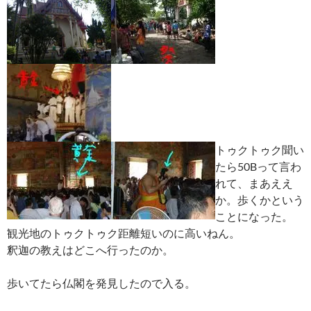
トゥクトゥク聞い
たら50Bって言わ
れて、まあええ
か。歩くかという
ことになった。
観光地のトゥクトゥク距離短いのに高いねん。
釈迦の教えはどこへ行ったのか。
歩いてたら仏閣を発見したので入る。