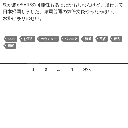
鳥か豚かSARSの可能性もあったかもしれんけど、強行して
日本帰国しました。結局普通の気管支炎やったっぽい。
水掛け祭りのせい。
SARS
お正月
カウンター
バンコク
流通
英語
観光
通貨
投
1
2
…
4
次へ →
稿
ナ
ビ
ゲ
ー