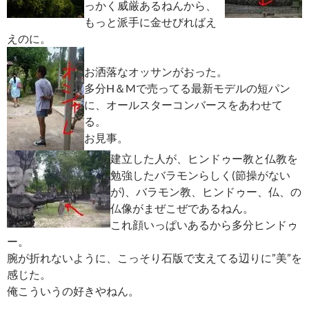
っかく威厳あるねんから、
もっと派手に金せびればえ
えのに。
お洒落なオッサンがおった。
多分H＆Mで売ってる最新モデルの短パン
に、オールスターコンバースをあわせて
る。
お見事。
建立した人が、ヒンドゥー教と仏教を
勉強したバラモンらしく(節操がない
が)、バラモン教、ヒンドゥー、仏、の
仏像がまぜこぜであるねん。
これ顔いっぱいあるから多分ヒンドゥ
ー。
腕が折れないように、こっそり石版で支えてる辺りに”美”を
感じた。
俺こういうの好きやねん。