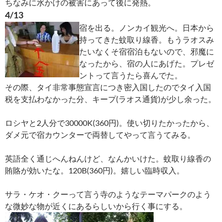
ちなみに水かけの被害にあって後に発熱。
4/13
宿を出る。ノンカイ観光へ。日本から
持ってきた蚊取り線香。もうラオスみ
たいなくそ宿宿泊もないので、邪魔に
なったから、宿の人にあげた。プレゼ
ントって言うたら喜んでた。
その際、タイ非常事態宣言につき密入国したのでタイ入国
税を支払わなかった分、キープ(ラオス通貨)が少し余った。
ロシヤと2人分で30000K(360円)。使い切りたかったから、
ダメ元で宿カウンターで両替してやって言うてみる。
英語全く通じへんねんけど、なんかいけた。蚊取り線香の
賄賂が効いたな。120B(360円)。嬉しい臨時収入。
サラ・ケオ・クーって言う寺のようなテーマパークのよう
な微妙な物が近くにあるらしいから行く事にする。