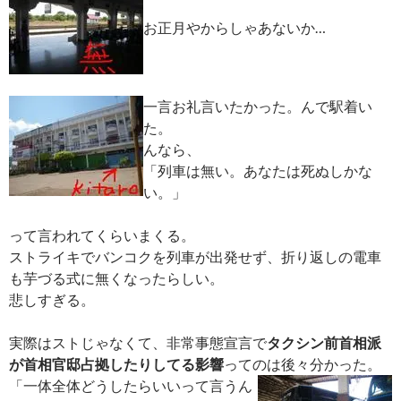
お正月やからしゃあないか…
一言お礼言いたかった。
んで駅着い
た。
んなら、
「列車は無い。あなたは死ぬしかな
い。」
って言われてくらいまくる。
ストライキでバンコクを列車が出発せず、折り返しの電車
も芋づる式に無くなったらしい。
悲しすぎる。
実際はストじゃなくて、非常事態宣言で
タクシン前首相派
が首相官邸占拠したりしてる影響
ってのは後々分かった。
「一体全体どうしたらいいって言うん