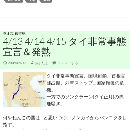
ラオス
,
旅行記
4/13 4/14 4/15 タイ非常事態
宣言＆発熱
2009/05/16
あすたま
コメントする
タイ非常事態宣言、国境封鎖、首相官
邸占拠、列車ストップ…国家転覆の危
機。
一方でのソンクラーン(タイ正月)の馬
鹿騒ぎ。
何やねんこの国は…と思いつつ、ノンカイからバンコクを目
指す。