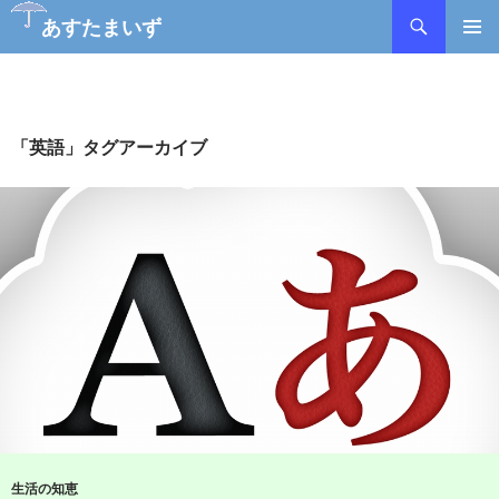
検
あすたまいず
索
コ
メインメ
ン
ニュー
テ
ン
ツ
「英語」タグアーカイブ
へ
ス
キ
ッ
プ
生活の知恵