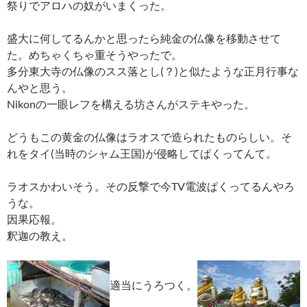
祭りでアロハの奴がいまくった。
盛大に何してるんかと思ったら純金の仏像を移動させて
た。めちゃくちゃ重そうやったで。
多分東大寺の仏像のスス落とし(？)と似たような正月行事な
んやと思う。
Nikonの一眼レフを構える坊さんがステキやった。
どうもこの黄金の仏像はラオスで造られたものらしい。そ
れをタイ(当時のシャム王国)が侵略してぱくってんて。
ラオスかわいそう。その反撃で今TV電波ぱくってるんやろ
うな。
因果応報。
釈迦の教え。
適当にうろつく。