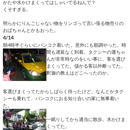
かたや水かけまくってはしゃいでるねんで？
くそすぎる。
明らかにりんごじゃない物をリンゴって言い張る物売りの
おばちゃんとかもおった。
4/14
朝4時半ぐらいにバンコク着いた。意外にも順調やった。時
間も遅延なく到着。
タクシーの運ちゃ
んが非常時なのをいい事に、客を選び
まくってた。儲かる客以外断ってた。
釈迦の教えはどこへったのか。
客選びまくってたからしばらく待ったけど、なんとかタク
シーも乗れて、バンコクにおる知り合いの家に無事着い
た。
一眠りしてから適当に散歩。水かけま
くってた。