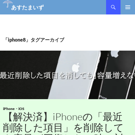
検
あすたまいず
索
コ
メインメ
ン
ニュー
テ
ン
ツ
「iphone8」タグアーカイブ
へ
ス
キ
ッ
プ
iPhone・iOS
【解決済】iPhoneの「最近
削除した項目」を削除して