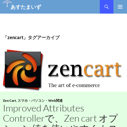
検
あすたまいず
索
コ
メインメ
ン
ニュー
テ
ン
ツ
「zencart」タグアーカイブ
へ
ス
キ
ッ
プ
Zen Cart
,
スマホ・パソコン・Web関連
Improved Attributes
Controllerで、Zen cart オプ