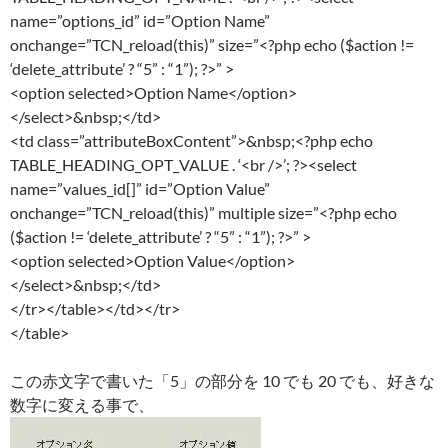
name=”options_id” id=”Option Name”
onchange=”TCN_reload(this)” size=”<?php echo ($action !=
‘delete_attribute’ ? “5” : “1”); ?>” >
<option selected>Option Name</option>
</select>&nbsp;</td>
<td class=”attributeBoxContent”>&nbsp;<?php echo
TABLE_HEADING_OPT_VALUE . ‘<br />’; ?><select
name=”values_id[]” id=”Option Value”
onchange=”TCN_reload(this)” multiple size=”<?php echo
($action != ‘delete_attribute’ ? “5” : “1”); ?>” >
<option selected>Option Value</option>
</select>&nbsp;</td>
</tr></table></td></tr>
</table>
この赤文字で書いた「5」の部分を 10 でも 20 でも、好きな
数字に変える事で、