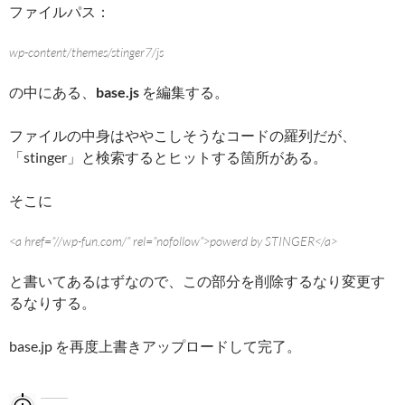
ファイルパス：
wp-content/themes/stinger7/js
の中にある、
base.js
を編集する。
ファイルの中身はややこしそうなコードの羅列だが、
「stinger」と検索するとヒットする箇所がある。
そこに
<a href=”//wp-fun.com/” rel=”nofollow”>powerd by STINGER</a>
と書いてあるはずなので、この部分を削除するなり変更す
るなりする。
base.jp を再度上書きアップロードして完了。