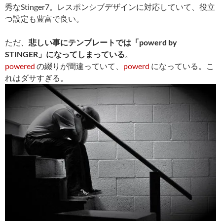
秀なStinger7。レスポンシブデザインに対応していて、役立
つ設定も豊富で良い。
ただ、
悲しい事にテンプレートでは「powerd by
STINGER」になってしまっている
。
powered
の綴りが間違っていて、
powerd
になっている。こ
れはダサすぎる。