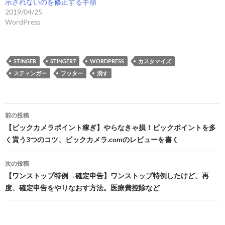
示されないのを修正する手順
2019/04/25
WordPress
STINGER
STINGER7
WORDPRESS
カスタマイズ
スティンガー
フッター
消す
投
前の投稿
稿
【ビックカメラポイント稼ぎ】やらなきゃ損！ビックポイントを多
く貰う3つのコツ、ビックカメラ.comのレビューを書く
ナ
ビ
次の投稿
【ワンストップ特例→確定申告】ワンストップ特例したけど、再
ゲ
度、確定申告をやりなおす方法。医療費控除など
ー
シ