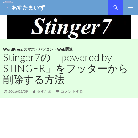
検
あすたまいず
索
コ
メインメ
ン
ニュー
テ
ン
ツ
へ
WordPress
,
スマホ・パソコン・Web関連
ス
Stinger7の「powered by
キ
ッ
STINGER」をフッターから
プ
削除する方法
2016/02/09
あすたま
コメントする