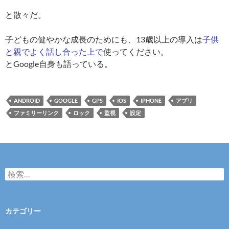
と散々だ。
子どもの健やかな成長のためにも、13歳以上の導入は
子供
と親でよく話し合った上で
使ってください。
とGoogle自身も語っている。
ANDROID
GOOGLE
GPS
IOS
IPHONE
アプリ
ファミリーリンク
ロック
監視
設定
検
索:
カテゴリー