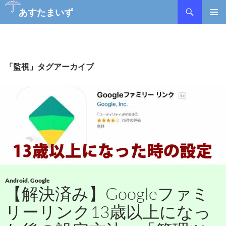
検
あすたまいず
索
コ
メインメ
ン
ニュー
テ
ン
ツ
「監視」タグアーカイブ
へ
ス
キ
ッ
プ
Android
,
Google
【解決済み】Googleファミ
リーリンク13歳以上になっ