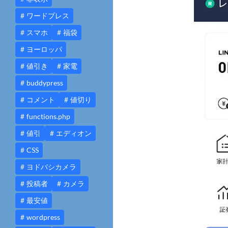
ワードプレス
スマホ
福袋
ヨーロッパ
値引き
家電
buddypress
コメント
値切り
functions.php
値引
エディオン
CSS
ヨドバシカメラ
投稿者
カメラ
最安値
wordpress