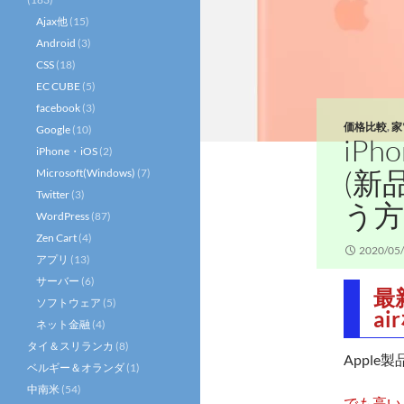
Ajax他
(15)
Android
(3)
CSS
(18)
EC CUBE
(5)
facebook
(3)
価格比較
,
家
Google
(10)
iPh
iPhone・iOS
(2)
(新
Microsoft(Windows)
(7)
Twitter
(3)
う方
WordPress
(87)
Zen Cart
(4)
2020/05
アプリ
(13)
サーバー
(6)
最新
ソフトウェア
(5)
a
ネット金融
(4)
タイ＆スリランカ
(8)
Apple
ベルギー＆オランダ
(1)
中南米
(54)
でも高い