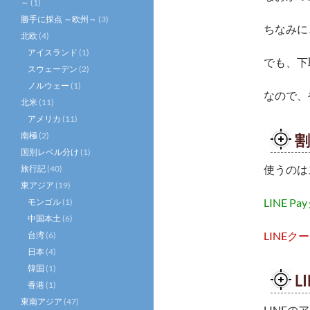
～
(1)
勝手に採点 ～欧州～
(3)
ちなみに
北欧
(4)
アイスランド
(1)
でも、下
スウェーデン
(2)
ノルウェー
(1)
なので、
北米
(11)
アメリカ
(11)
南極
(2)
割
国別レベル分け
(1)
使うのは
旅行記
(40)
東アジア
(19)
LINE P
モンゴル
(1)
中国本土
(6)
LINEク
台湾
(6)
日本
(4)
韓国
(1)
L
香港
(1)
東南アジア
(47)
LINE