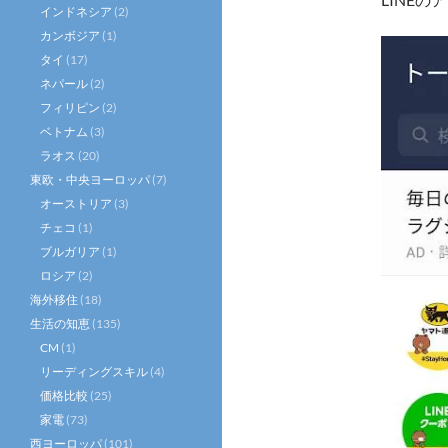
インドネシア
(2)
カンボジア
(1)
タイ
(17)
ネパール
(2)
フィリピン
(2)
ベトナム
(3)
ラオス
(20)
東欧・中央ヨーロッパ
(7)
オーストリア
(3)
チェコ
(1)
ブルガリア
(1)
ロシア
(2)
海外移住
(18)
生活の知恵
(135)
CM
(1)
リーディングスキル
(4)
価格比較
(25)
家電
(73)
西ヨーロッパ
(101)