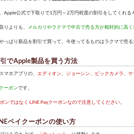
、Apple公式で下取りで1万円～2万円程度の割引をしてくれ
取りよりも、
メルカリやラクマで中古で売る方が相対的に高く
やっぱり新品を割引で買って、今使ってるものはラクマで売る
引でApple製品を買う方法
スマホアプリの、
エディオン、ジョーシン、ビックカメラ、ケ
ayクーポン
です。
ーポンではなく LINE Payクーポンなので注意してください。
INEペイクーポンの使い方
のアプリを立ち上げ、
「ウォレット」
に移動します。