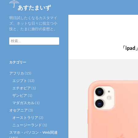
検
あすたまいず
索
明日試したくなるカスタマイ
ズ、ネットな日々に役立つ小
技と、たまに旅行の妄想と。
検
索:
「ipa
カテゴリー
アフリカ
(15)
エジプト
(12)
エチオピア
(1)
ザンビア
(1)
マダガスカル
(1)
オセアニア
(3)
オーストラリア
(2)
ニュージーランド
(1)
スマホ・パソコン・Web関連
(183)