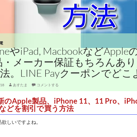
電
oneやiPad, MacbookなどAp
品・メーカー保証もちろんあり
法。LINE Payクーポンでど
/18
あすたま
コメントする
のApple製品、iPhone 11、11 Pro、iPho
irなどを割引で買う方法
製品欲しいですよね。
。