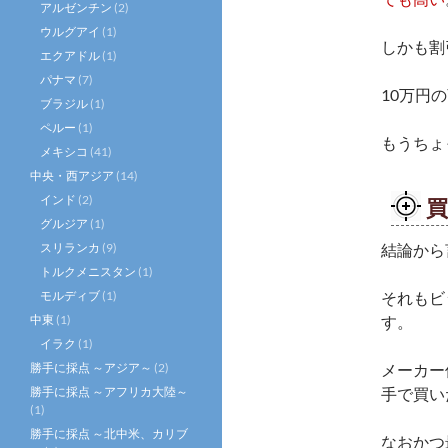
アルゼンチン
(2)
ウルグアイ
(1)
しかも割
エクアドル
(1)
パナマ
(7)
10万円
ブラジル
(1)
ペルー
(1)
もうちょ
メキシコ
(41)
中央・西アジア
(14)
インド
(2)
グルジア
(1)
スリランカ
(9)
結論から
トルクメニスタン
(1)
モルディブ
(1)
それもビ
中東
(1)
す。
イラク
(1)
勝手に採点 ～アジア～
(2)
メーカー
勝手に採点 ～アフリカ大陸～
手で買い
(1)
勝手に採点 ～北中米、カリブ
なおかつ